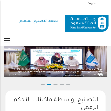
تجاوز
English
إلى
المحتوى
معهد التصنيع المتقدم
الرئيسي
وكالة الجامعة للدراسات العليا والبحث العلمي توقع مذكرة تفاهم مع الشركة الوطنية الابتكارية
الصناعية "نامي"، بهدف التعاون في البحث والتطوير لتقنيات التصنيع المتقدمة وبناء القدرات
البشرية.
التصنيع بواسطة ماكينات التحكم
الرقمي